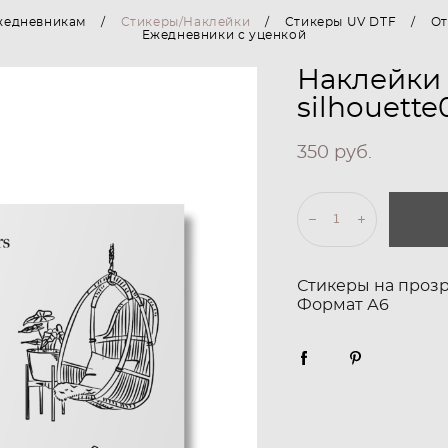
жедневникам
/
Стикеры/Наклейки
/
Стикеры UV DTF
/
От
Ежедневники с уценкой
Наклейки 
silhouette
350 pуб.
Стикеры на проз
Формат А6