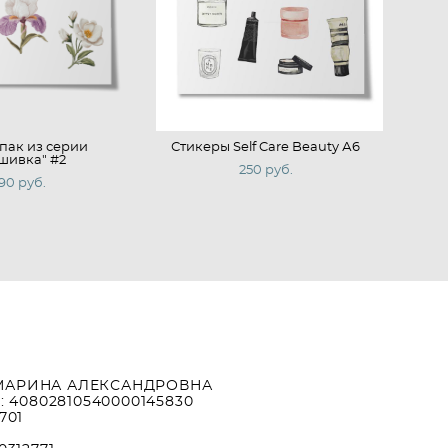
пак из серии
Стикеры Self Care Beauty А6
шивка" #2
250 pуб.
90 pуб.
МАРИНА АЛЕКСАНДРОВНА
: 40802810540000145830
701