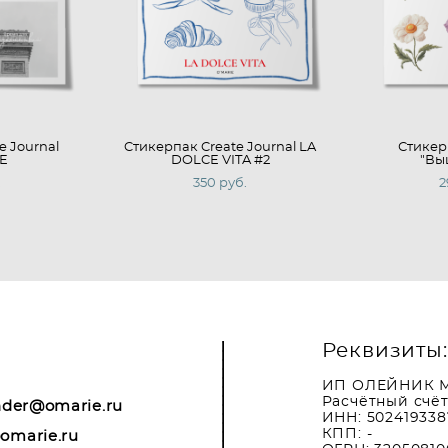
e Journal
Cтикерпак Create Journal LA
Стикер
E
DOLCE VITA #2
"Вы
.
350 pуб.
2
Реквизиты:
ИП ОЛЕЙНИК 
Расчётный счёт
nder@omarie.ru
ИНН: 502419338
КПП: -
omarie.ru