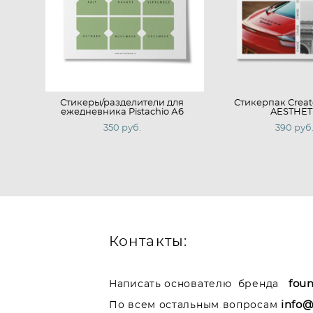
Стикеры/разделители для
Cтикерпак Creat
ежедневника Pistachio А6
AESTHET
350 pуб.
390 pуб
Контакты:
fou
Написать основателю бренда
info@
По всем остальным вопросам