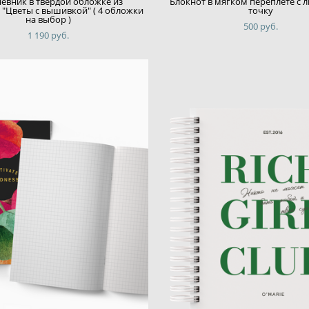
евник в твердой обложке из
Блокнот в мягком переплете с 
 "Цветы с вышивкой" ( 4 обложки
точку
на выбор )
500 pуб.
1 190 pуб.