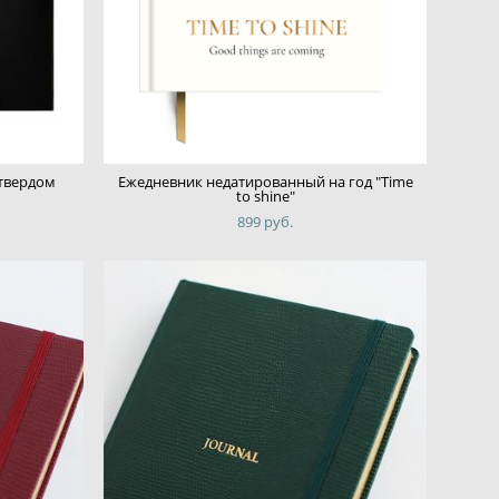
 твердом
Ежедневник недатированный на год "Time
to shine"
899 pуб.