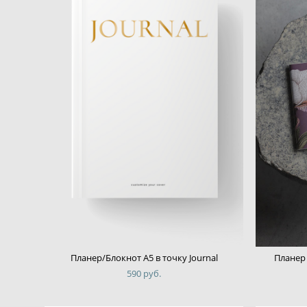
Планер/Блокнот А5 в точку Journal
Планер 
590 pуб.