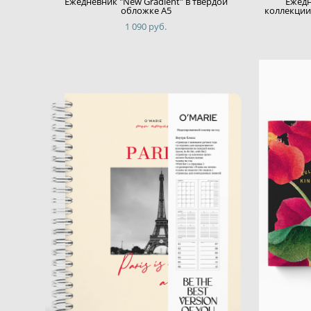
Ежедневник "New Gradient" в твердой
Ежедн
обложке А5
коллекции
1 090 pуб.