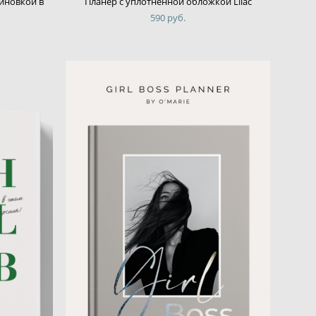
линовкой в
Планер с уплотненной обложкой Lilac
590 pуб.