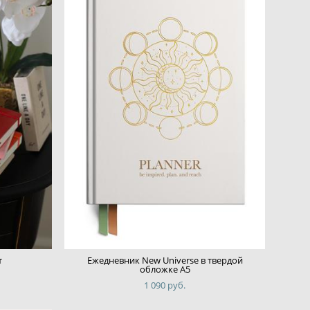
т
Ежедневник New Universe в твердой
обложке А5
1 090 pуб.