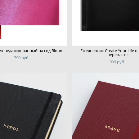
к недатированный на год Bloom
Ежедневник Create Your Life в
переплете
790 pуб.
999 pуб.