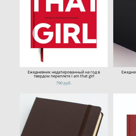
Ежедневник недатированный на год в
Ежеднев
твердом переплете I am that girl
790 pуб.