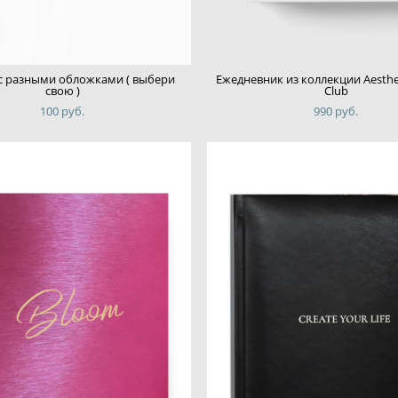
с разными обложками ( выбери
Ежедневник из коллекции Aesthet
свою )
Club
100 pуб.
990 pуб.